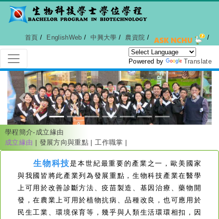
首頁
/
EnglishWeb
/
中興大學
/
農資院
/
/
Powered by
Translate
Previous
Next
學程簡介-成立緣由
成立緣由
|
發展方向與重點
|
工作職掌
|
生物科技
是本世紀最重要的產業之一，歐美國家
與我國皆將此產業列為發展重點，生物科技產業在醫學
上可用於改善診斷方法、疫苗製造、基因治療、藥物開
發，在農業上可用於植物抗病、品種改良，也可應用於
民生工業、環境保育等，幾乎與人類生活環環相扣，因