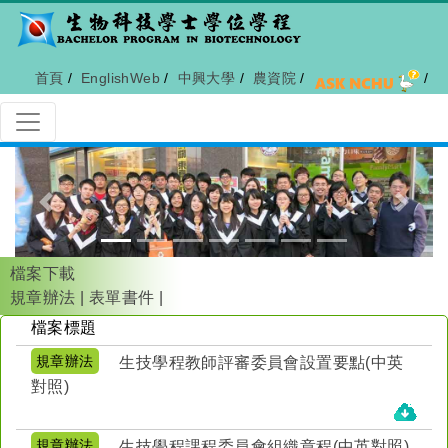
首頁
/
EnglishWeb
/
中興大學
/
農資院
/
/
Previous
Next
檔案下載
規章辦法
|
表單書件
|
檔案標題
規章辦法
生技學程教師評審委員會設置要點(中英
對照)
規章辦法
生技學程課程委員會組織章程(中英對照)